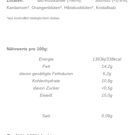
Zutaten:
Bio-Röstkaffee*(>98%), Süßholz*(<0,6%),
Kardamom*, Orangenblüten*, Hibiskusblüten*, Kristallsalz
*aus kontrolliert biologischem Anbau.
Nährwerte pro 100g:
Energie
1393kj/338kcal
Fett
14,2g
davon gesättigte Fettsäuren
6,2g
Kohlenhydrate
10,8g
davon Zucker
<0,5g
Eiweiß
15,0g
Salz
0,09g