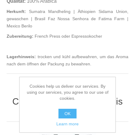
Qualität:
100% Arabica
Herkunft:
Sumatra Mandheling | Äthiopien Sidama Union,
gewaschen | Brasil Faz Nossa Senhora de Fatima Farm |
Mexico Berilo
Zubereitung:
French Press oder Espressokocher
Lagerhinweis:
trocken und kühl aufbewahren, um das Aroma
nach dem öffnen der Packung zu bewahren.
Cookies help us deliver our services. By
using our services, you agree to our use of
cookies.
Customers who bought this
item also bought
OK
Learn more